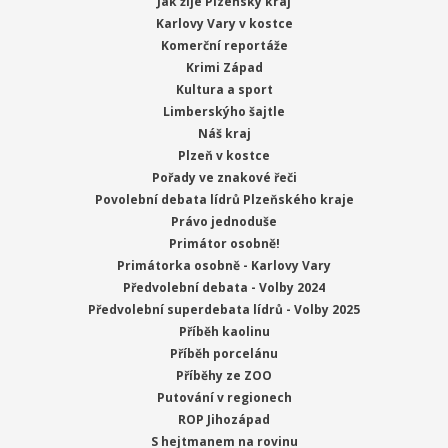
Jak žije Plzeňský kraj
Karlovy Vary v kostce
Komerční reportáže
Krimi Západ
Kultura a sport
Limberskýho šajtle
Náš kraj
Plzeň v kostce
Pořady ve znakové řeči
Povolební debata lídrů Plzeňského kraje
Právo jednoduše
Primátor osobně!
Primátorka osobně - Karlovy Vary
Předvolební debata - Volby 2024
Předvolební superdebata lídrů - Volby 2025
Příběh kaolinu
Příběh porcelánu
Příběhy ze ZOO
Putování v regionech
ROP Jihozápad
S hejtmanem na rovinu