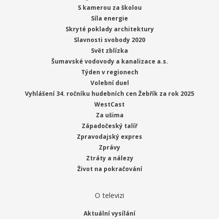
S kamerou za školou
Síla energie
Skryté poklady architektury
Slavnosti svobody 2020
Svět zblízka
Šumavské vodovody a kanalizace a.s.
Týden v regionech
Volební duel
Vyhlášení 34. ročníku hudebních cen Žebřík za rok 2025
WestCast
Za ušima
Západočeský talíř
Zpravodajský expres
Zprávy
Ztráty a nálezy
Život na pokračování
O televizi
Aktuální vysílání