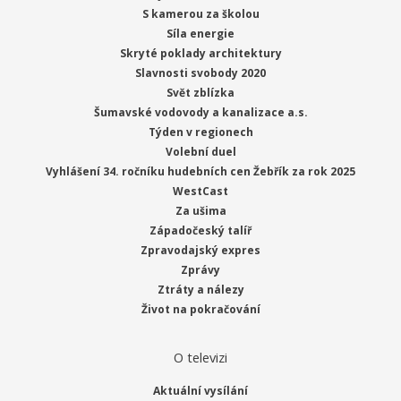
S kamerou za školou
Síla energie
Skryté poklady architektury
Slavnosti svobody 2020
Svět zblízka
Šumavské vodovody a kanalizace a.s.
Týden v regionech
Volební duel
Vyhlášení 34. ročníku hudebních cen Žebřík za rok 2025
WestCast
Za ušima
Západočeský talíř
Zpravodajský expres
Zprávy
Ztráty a nálezy
Život na pokračování
O televizi
Aktuální vysílání