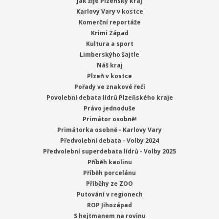
Jak žije Plzeňský kraj
Karlovy Vary v kostce
Komerční reportáže
Krimi Západ
Kultura a sport
Limberskýho šajtle
Náš kraj
Plzeň v kostce
Pořady ve znakové řeči
Povolební debata lídrů Plzeňského kraje
Právo jednoduše
Primátor osobně!
Primátorka osobně - Karlovy Vary
Předvolební debata - Volby 2024
Předvolební superdebata lídrů - Volby 2025
Příběh kaolinu
Příběh porcelánu
Příběhy ze ZOO
Putování v regionech
ROP Jihozápad
S hejtmanem na rovinu