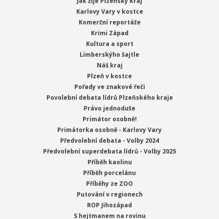
Jak žije Plzeňský kraj
Karlovy Vary v kostce
Komerční reportáže
Krimi Západ
Kultura a sport
Limberskýho šajtle
Náš kraj
Plzeň v kostce
Pořady ve znakové řeči
Povolební debata lídrů Plzeňského kraje
Právo jednoduše
Primátor osobně!
Primátorka osobně - Karlovy Vary
Předvolební debata - Volby 2024
Předvolební superdebata lídrů - Volby 2025
Příběh kaolinu
Příběh porcelánu
Příběhy ze ZOO
Putování v regionech
ROP Jihozápad
S hejtmanem na rovinu