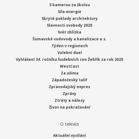
S kamerou za školou
Síla energie
Skryté poklady architektury
Slavnosti svobody 2020
Svět zblízka
Šumavské vodovody a kanalizace a.s.
Týden v regionech
Volební duel
Vyhlášení 34. ročníku hudebních cen Žebřík za rok 2025
WestCast
Za ušima
Západočeský talíř
Zpravodajský expres
Zprávy
Ztráty a nálezy
Život na pokračování
O televizi
Aktuální vysílání