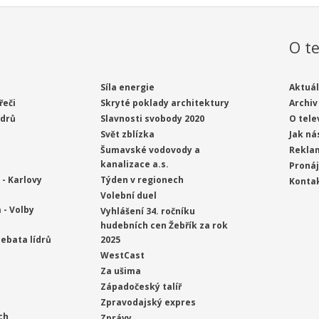
O te
Síla energie
Aktuál
řeči
Skryté poklady architektury
Archiv
ídrů
Slavnosti svobody 2020
O tele
Svět zblízka
Jak ná
Šumavské vodovody a
Rekla
kanalizace a.s.
Proná
- Karlovy
Týden v regionech
Konta
Volební duel
 - Volby
Vyhlášení 34. ročníku
hudebních cen Žebřík za rok
ebata lídrů
2025
WestCast
Za ušima
Západočeský talíř
Zpravodajský expres
ch
Zprávy