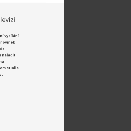
levizi
ní vysílání
 novinek
vizi
s naladit
ma
jem studia
kt