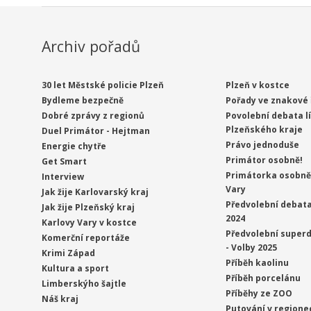
Archiv pořadů
30 let Městské policie Plzeň
Plzeň v kostce
Bydleme bezpečně
Pořady ve znakové 
Dobré zprávy z regionů
Povolební debata l
Plzeňského kraje
Duel Primátor - Hejtman
Právo jednoduše
Energie chytře
Primátor osobně!
Get Smart
Primátorka osobně 
Interview
Vary
Jak žije Karlovarský kraj
Předvolební debata
Jak žije Plzeňský kraj
2024
Karlovy Vary v kostce
Předvolební superd
Komerční reportáže
- Volby 2025
Krimi Západ
Příběh kaolinu
Kultura a sport
Příběh porcelánu
Limberskýho šajtle
Příběhy ze ZOO
Náš kraj
Putování v regione