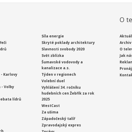
O te
Síla energie
Aktuál
řeči
Skryté poklady architektury
Archiv
ídrů
Slavnosti svobody 2020
O tele
Svět zblízka
Jak ná
Šumavské vodovody a
Rekla
kanalizace a.s.
Proná
- Karlovy
Týden v regionech
Konta
Volební duel
 - Volby
Vyhlášení 34. ročníku
hudebních cen Žebřík za rok
ebata lídrů
2025
WestCast
Za ušima
Západočeský talíř
Zpravodajský expres
ch
Zprávy