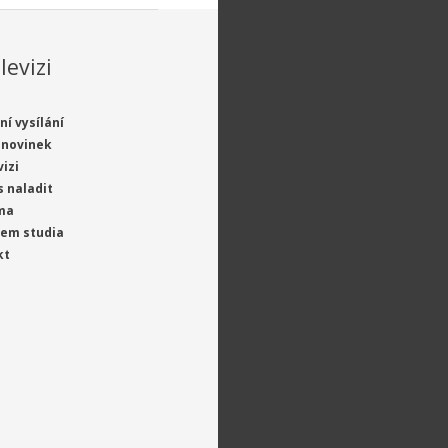
levizi
ní vysílání
 novinek
vizi
s naladit
ma
jem studia
kt