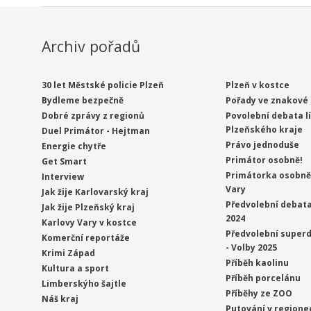
Archiv pořadů
30 let Městské policie Plzeň
Plzeň v kostce
Bydleme bezpečně
Pořady ve znakové 
Dobré zprávy z regionů
Povolební debata l
Plzeňského kraje
Duel Primátor - Hejtman
Právo jednoduše
Energie chytře
Primátor osobně!
Get Smart
Primátorka osobně 
Interview
Vary
Jak žije Karlovarský kraj
Předvolební debata
Jak žije Plzeňský kraj
2024
Karlovy Vary v kostce
Předvolební superd
Komerční reportáže
- Volby 2025
Krimi Západ
Příběh kaolinu
Kultura a sport
Příběh porcelánu
Limberskýho šajtle
Příběhy ze ZOO
Náš kraj
Putování v regione