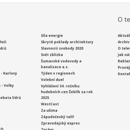
O te
Síla energie
Aktuál
řeči
Skryté poklady architektury
Archiv
ídrů
Slavnosti svobody 2020
O tele
Svět zblízka
Jak ná
Šumavské vodovody a
Rekla
kanalizace a.s.
Proná
- Karlovy
Týden v regionech
Konta
Volební duel
 - Volby
Vyhlášení 34. ročníku
hudebních cen Žebřík za rok
ebata lídrů
2025
WestCast
Za ušima
Západočeský talíř
Zpravodajský expres
ch
Zprávy