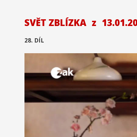
SVĚT ZBLÍZKA
z
13.01.2
28. DÍL