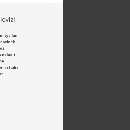
levizi
ní vysílání
 novinek
vizi
s naladit
ma
jem studia
kt