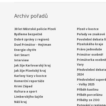
Archiv pořadů
30 let Městské policie Plzeň
Plzeň v kostce
Bydleme bezpečně
Pořady ve znakové 
Dobré zprávy z regionů
Povolební debata l
Plzeňského kraje
Duel Primátor - Hejtman
Právo jednoduše
Energie chytře
Primátor osobně!
Get Smart
Primátorka osobně 
Interview
Vary
Jak žije Karlovarský kraj
Předvolební debata
Jak žije Plzeňský kraj
2024
Karlovy Vary v kostce
Předvolební superd
Komerční reportáže
- Volby 2025
Krimi Západ
Příběh kaolinu
Kultura a sport
Příběh porcelánu
Limberskýho šajtle
Příběhy ze ZOO
Náš kraj
Putování v regione