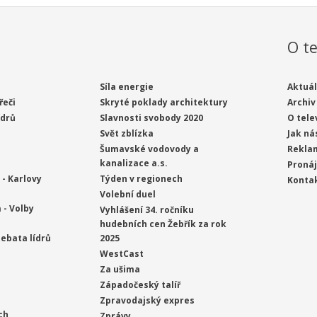
O te
Síla energie
Aktuál
řeči
Skryté poklady architektury
Archiv
ídrů
Slavnosti svobody 2020
O tele
Svět zblízka
Jak ná
Šumavské vodovody a
Rekla
kanalizace a.s.
Proná
- Karlovy
Týden v regionech
Konta
Volební duel
 - Volby
Vyhlášení 34. ročníku
hudebních cen Žebřík za rok
ebata lídrů
2025
WestCast
Za ušima
Západočeský talíř
Zpravodajský expres
ch
Zprávy