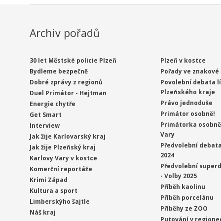
Archiv pořadů
30 let Městské policie Plzeň
Plzeň v kostce
Bydleme bezpečně
Pořady ve znakové 
Dobré zprávy z regionů
Povolební debata l
Plzeňského kraje
Duel Primátor - Hejtman
Právo jednoduše
Energie chytře
Primátor osobně!
Get Smart
Primátorka osobně 
Interview
Vary
Jak žije Karlovarský kraj
Předvolební debata
Jak žije Plzeňský kraj
2024
Karlovy Vary v kostce
Předvolební superd
Komerční reportáže
- Volby 2025
Krimi Západ
Příběh kaolinu
Kultura a sport
Příběh porcelánu
Limberskýho šajtle
Příběhy ze ZOO
Náš kraj
Putování v regione