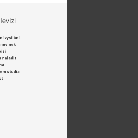
levizi
ní vysílání
 novinek
vizi
s naladit
ma
jem studia
kt