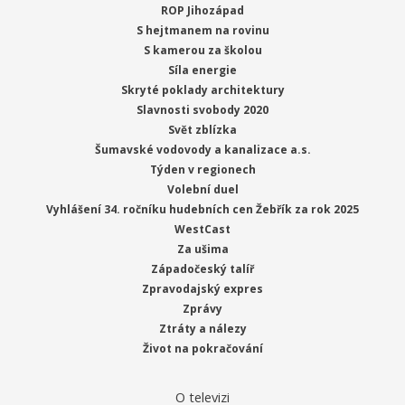
ROP Jihozápad
S hejtmanem na rovinu
S kamerou za školou
Síla energie
Skryté poklady architektury
Slavnosti svobody 2020
Svět zblízka
Šumavské vodovody a kanalizace a.s.
Týden v regionech
Volební duel
Vyhlášení 34. ročníku hudebních cen Žebřík za rok 2025
WestCast
Za ušima
Západočeský talíř
Zpravodajský expres
Zprávy
Ztráty a nálezy
Život na pokračování
O televizi