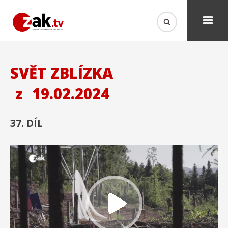
SVĚT ZBLÍZKA
z
19.02.2024
37. DÍL