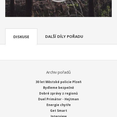
DALŠÍ DÍLY POŘADU
DISKUSE
Archiv pořadů
30 let Městské policie Plzeň
Bydleme bezpečně
Dobré zprávy z regionů
Duel Primátor - Hejtman
Energie chytře
Get Smart
Interview