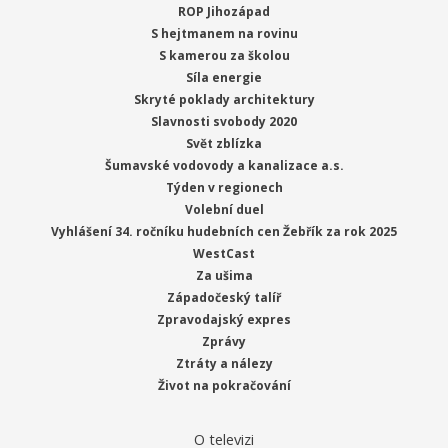
ROP Jihozápad
S hejtmanem na rovinu
S kamerou za školou
Síla energie
Skryté poklady architektury
Slavnosti svobody 2020
Svět zblízka
Šumavské vodovody a kanalizace a.s.
Týden v regionech
Volební duel
Vyhlášení 34. ročníku hudebních cen Žebřík za rok 2025
WestCast
Za ušima
Západočeský talíř
Zpravodajský expres
Zprávy
Ztráty a nálezy
Život na pokračování
O televizi