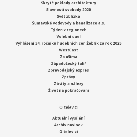
Skryté poklady architektury
Slavnosti svobody 2020
Svět zblízka
Šumavské vodovody a kanalizace a.s.
Týden v regionech
Volební duel
Vyhlášení 34. ročníku hudebních cen Žebřík za rok 2025
WestCast
Za ušima
Západočeský talíř
Zpravodajský expres
Zprávy
Ztráty a nálezy
Život na pokračování
O televizi
Aktuální vysílání
Archiv novinek
O televizi