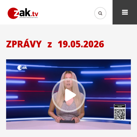
ZPRÁVY
z
19.05.2026