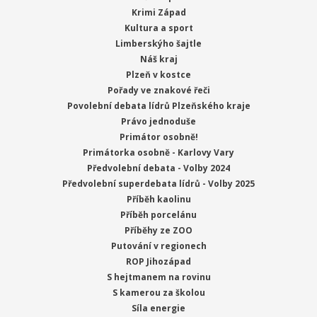
Krimi Západ
Kultura a sport
Limberskýho šajtle
Náš kraj
Plzeň v kostce
Pořady ve znakové řeči
Povolební debata lídrů Plzeňského kraje
Právo jednoduše
Primátor osobně!
Primátorka osobně - Karlovy Vary
Předvolební debata - Volby 2024
Předvolební superdebata lídrů - Volby 2025
Příběh kaolinu
Příběh porcelánu
Příběhy ze ZOO
Putování v regionech
ROP Jihozápad
S hejtmanem na rovinu
S kamerou za školou
Síla energie