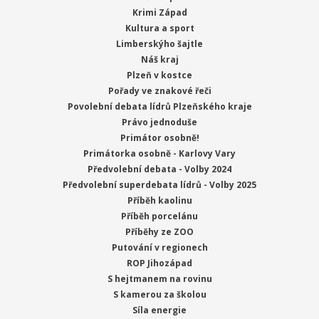
Krimi Západ
Kultura a sport
Limberskýho šajtle
Náš kraj
Plzeň v kostce
Pořady ve znakové řeči
Povolební debata lídrů Plzeňského kraje
Právo jednoduše
Primátor osobně!
Primátorka osobně - Karlovy Vary
Předvolební debata - Volby 2024
Předvolební superdebata lídrů - Volby 2025
Příběh kaolinu
Příběh porcelánu
Příběhy ze ZOO
Putování v regionech
ROP Jihozápad
S hejtmanem na rovinu
S kamerou za školou
Síla energie