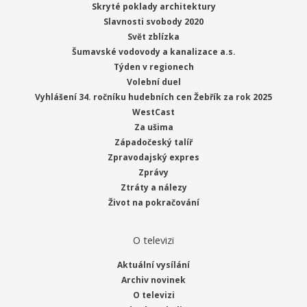
Skryté poklady architektury
Slavnosti svobody 2020
Svět zblízka
Šumavské vodovody a kanalizace a.s.
Týden v regionech
Volební duel
Vyhlášení 34. ročníku hudebních cen Žebřík za rok 2025
WestCast
Za ušima
Západočeský talíř
Zpravodajský expres
Zprávy
Ztráty a nálezy
Život na pokračování
O televizi
Aktuální vysílání
Archiv novinek
O televizi