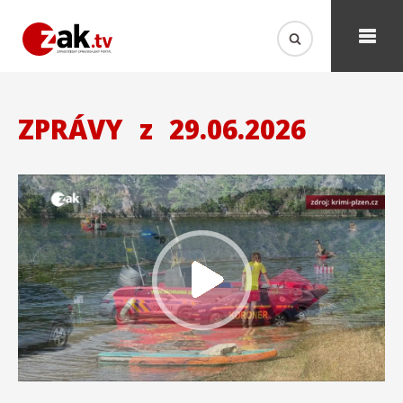
ZPRÁVY
z
29.06.2026