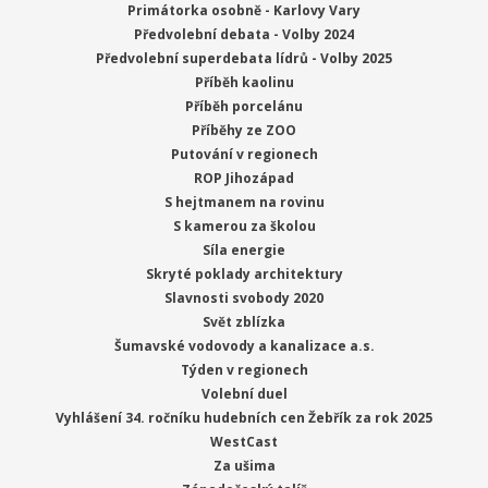
Primátorka osobně - Karlovy Vary
Předvolební debata - Volby 2024
Předvolební superdebata lídrů - Volby 2025
Příběh kaolinu
Příběh porcelánu
Příběhy ze ZOO
Putování v regionech
ROP Jihozápad
S hejtmanem na rovinu
S kamerou za školou
Síla energie
Skryté poklady architektury
Slavnosti svobody 2020
Svět zblízka
Šumavské vodovody a kanalizace a.s.
Týden v regionech
Volební duel
Vyhlášení 34. ročníku hudebních cen Žebřík za rok 2025
WestCast
Za ušima