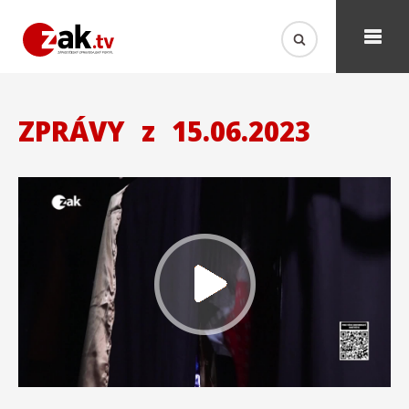
ZPRÁVY
z
15.06.2023