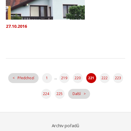
27.10.2016
...
Předchozí
1
219
220
221
222
223
224
225
Další
Archiv pořadů