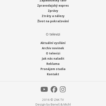
Západočeský talíř
Zpravodajský expres
Zprávy
Ztráty a nálezy
Život na pokračování
O televizi
Aktuální vysílání
Archiv novinek
O televizi
Jak nás naladit
Reklama
Pronájem studia
Kontakt
2016 © ZAK TV
Design by
Beneš & Michl