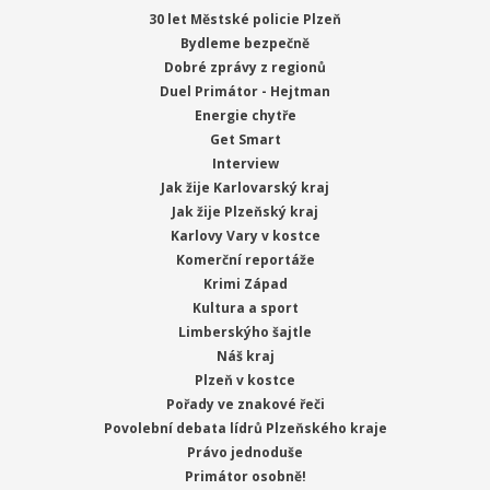
30 let Městské policie Plzeň
Bydleme bezpečně
Dobré zprávy z regionů
Duel Primátor - Hejtman
Energie chytře
Get Smart
Interview
Jak žije Karlovarský kraj
Jak žije Plzeňský kraj
Karlovy Vary v kostce
Komerční reportáže
Krimi Západ
Kultura a sport
Limberskýho šajtle
Náš kraj
Plzeň v kostce
Pořady ve znakové řeči
Povolební debata lídrů Plzeňského kraje
Právo jednoduše
Primátor osobně!