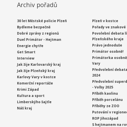
Archiv pořadů
30 let Městské policie Plzeň
Plzeň v kostce
Bydleme bezpečně
Pořady ve znakové 
Dobré zprávy z regionů
Povolební debata l
Plzeňského kraje
Duel Primátor - Hejtman
Právo jednoduše
Energie chytře
Primátor osobně!
Get Smart
Primátorka osobně 
Interview
Vary
Jak žije Karlovarský kraj
Předvolební debata
Jak žije Plzeňský kraj
2024
Karlovy Vary v kostce
Předvolební superd
Komerční reportáže
- Volby 2025
Krimi Západ
Příběh kaolinu
Kultura a sport
Příběh porcelánu
Limberskýho šajtle
Příběhy ze ZOO
Náš kraj
Putování v regione
ROP Jihozápad
S hejtmanem na ro