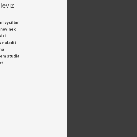
levizi
ní vysílání
 novinek
vizi
s naladit
ma
jem studia
kt