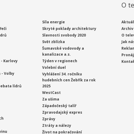
O te
Síla energie
Aktuál
řeči
Skryté poklady architektury
Archiv
ídrů
Slavnosti svobody 2020
O tele
Svět zblízka
Jak ná
Šumavské vodovody a
Rekla
kanalizace a.s.
Proná
- Karlovy
Týden v regionech
Konta
Volební duel
 - Volby
Vyhlášení 34. ročníku
hudebních cen Žebřík za rok
ebata lídrů
2025
WestCast
Za ušima
Západočeský talíř
Zpravodajský expres
ch
Zprávy
Ztráty a nálezy
vinu
Život na pokračování