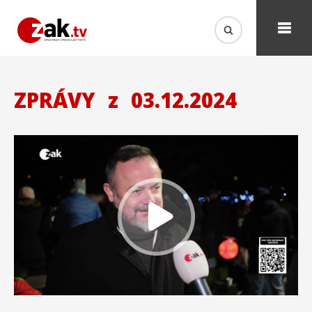
ZPRÁVY
z
03.12.2024