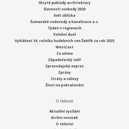
Skryté poklady architektury
Slavnosti svobody 2020
Svět zblízka
Šumavské vodovody a kanalizace a.s.
Týden v regionech
Volební duel
Vyhlášení 34. ročníku hudebních cen Žebřík za rok 2025
WestCast
Za ušima
Západočeský talíř
Zpravodajský expres
Zprávy
Ztráty a nálezy
Život na pokračování
O televizi
Aktuální vysílání
Archiv novinek
O televizi