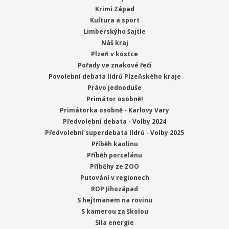
Krimi Západ
Kultura a sport
Limberskýho šajtle
Náš kraj
Plzeň v kostce
Pořady ve znakové řeči
Povolební debata lídrů Plzeňského kraje
Právo jednoduše
Primátor osobně!
Primátorka osobně - Karlovy Vary
Předvolební debata - Volby 2024
Předvolební superdebata lídrů - Volby 2025
Příběh kaolinu
Příběh porcelánu
Příběhy ze ZOO
Putování v regionech
ROP Jihozápad
S hejtmanem na rovinu
S kamerou za školou
Síla energie