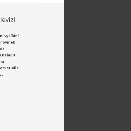
levizi
ní vysílání
 novinek
vizi
s naladit
ma
jem studia
kt