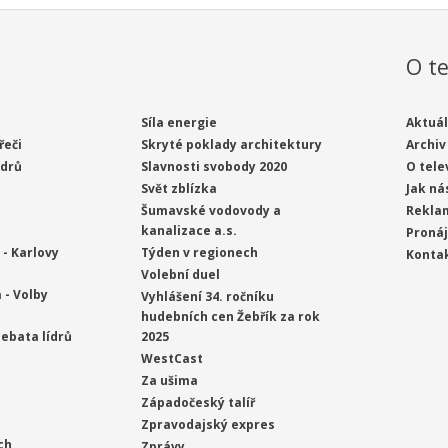
O te
Síla energie
Aktuál
řeči
Skryté poklady architektury
Archiv
ídrů
Slavnosti svobody 2020
O tele
Svět zblízka
Jak ná
Šumavské vodovody a
Rekla
kanalizace a.s.
Proná
- Karlovy
Týden v regionech
Konta
Volební duel
 - Volby
Vyhlášení 34. ročníku
hudebních cen Žebřík za rok
ebata lídrů
2025
WestCast
Za ušima
Západočeský talíř
Zpravodajský expres
ch
Zprávy