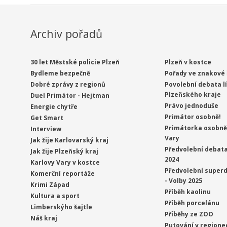
Archiv pořadů
30 let Městské policie Plzeň
Plzeň v kostce
Bydleme bezpečně
Pořady ve znakové 
Dobré zprávy z regionů
Povolební debata l
Plzeňského kraje
Duel Primátor - Hejtman
Právo jednoduše
Energie chytře
Primátor osobně!
Get Smart
Primátorka osobně 
Interview
Vary
Jak žije Karlovarský kraj
Předvolební debata
Jak žije Plzeňský kraj
2024
Karlovy Vary v kostce
Předvolební superd
Komerční reportáže
- Volby 2025
Krimi Západ
Příběh kaolinu
Kultura a sport
Příběh porcelánu
Limberskýho šajtle
Příběhy ze ZOO
Náš kraj
Putování v regione