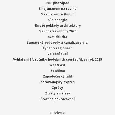
ROP Jihozápad
S hejtmanem na rovinu
S kamerou za školou
Síla energie
Skryté poklady architektury
Slavnosti svobody 2020
Svět zblízka
Šumavské vodovody a kanalizace a.s.
Týden v regionech
Volební duel
Vyhlášení 34. ročníku hudebních cen Žebřík za rok 2025
WestCast
Za ušima
Západočeský talíř
Zpravodajský expres
Zprávy
Ztráty a nálezy
Život na pokračování
O televizi