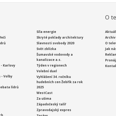
O te
Síla energie
Aktuál
řeči
Skryté poklady architektury
Archiv
ídrů
Slavnosti svobody 2020
O tele
Svět zblízka
Jak ná
Šumavské vodovody a
Rekla
kanalizace a.s.
Proná
- Karlovy
Týden v regionech
Konta
Volební duel
 - Volby
Vyhlášení 34. ročníku
hudebních cen Žebřík za rok
ebata lídrů
2025
WestCast
Za ušima
Západočeský talíř
Zpravodajský expres
ch
Zprávy