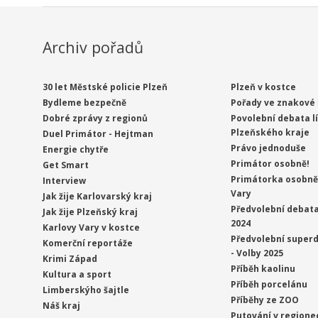
Archiv pořadů
30 let Městské policie Plzeň
Plzeň v kostce
Bydleme bezpečně
Pořady ve znakové 
Dobré zprávy z regionů
Povolební debata l
Plzeňského kraje
Duel Primátor - Hejtman
Právo jednoduše
Energie chytře
Primátor osobně!
Get Smart
Primátorka osobně 
Interview
Vary
Jak žije Karlovarský kraj
Předvolební debata
Jak žije Plzeňský kraj
2024
Karlovy Vary v kostce
Předvolební superd
Komerční reportáže
- Volby 2025
Krimi Západ
Příběh kaolinu
Kultura a sport
Příběh porcelánu
Limberskýho šajtle
Příběhy ze ZOO
Náš kraj
Putování v regione