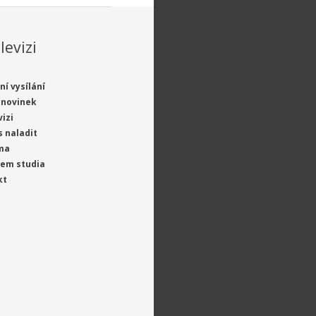
levizi
ní vysílání
 novinek
vizi
s naladit
ma
jem studia
kt