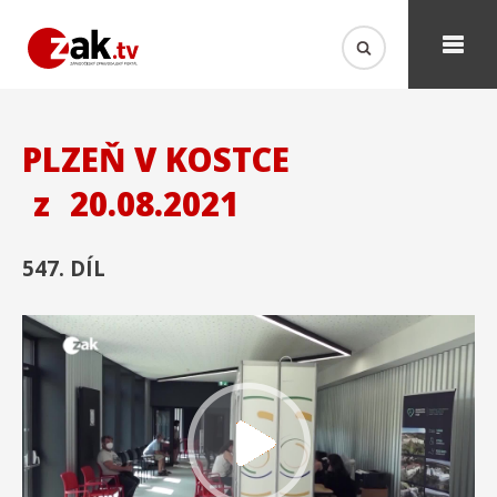
PLZEŇ V KOSTCE
z
20.08.2021
547. DÍL