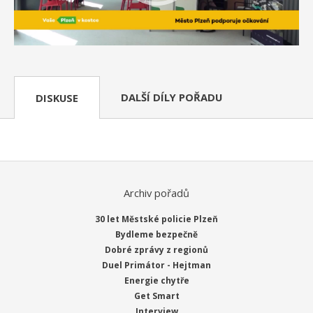
DALŠÍ DÍLY POŘADU
DISKUSE
Archiv pořadů
30 let Městské policie Plzeň
Bydleme bezpečně
Dobré zprávy z regionů
Duel Primátor - Hejtman
Energie chytře
Get Smart
Interview