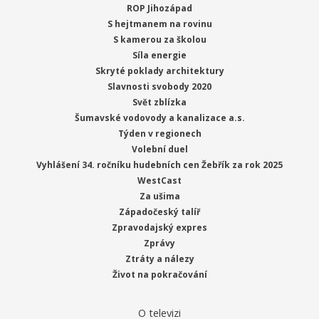
ROP Jihozápad
S hejtmanem na rovinu
S kamerou za školou
Síla energie
Skryté poklady architektury
Slavnosti svobody 2020
Svět zblízka
Šumavské vodovody a kanalizace a.s.
Týden v regionech
Volební duel
Vyhlášení 34. ročníku hudebních cen Žebřík za rok 2025
WestCast
Za ušima
Západočeský talíř
Zpravodajský expres
Zprávy
Ztráty a nálezy
Život na pokračování
O televizi