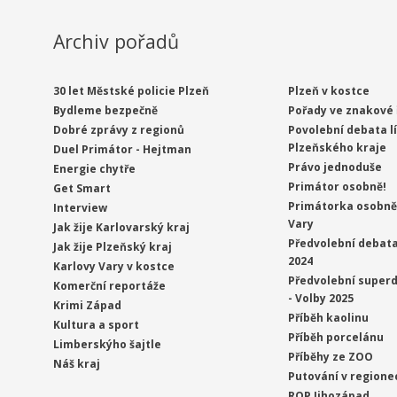
Archiv pořadů
30 let Městské policie Plzeň
Plzeň v kostce
Bydleme bezpečně
Pořady ve znakové 
Dobré zprávy z regionů
Povolební debata l
Plzeňského kraje
Duel Primátor - Hejtman
Právo jednoduše
Energie chytře
Primátor osobně!
Get Smart
Primátorka osobně 
Interview
Vary
Jak žije Karlovarský kraj
Předvolební debata
Jak žije Plzeňský kraj
2024
Karlovy Vary v kostce
Předvolební superd
Komerční reportáže
- Volby 2025
Krimi Západ
Příběh kaolinu
Kultura a sport
Příběh porcelánu
Limberskýho šajtle
Příběhy ze ZOO
Náš kraj
Putování v regione
ROP Jihozápad