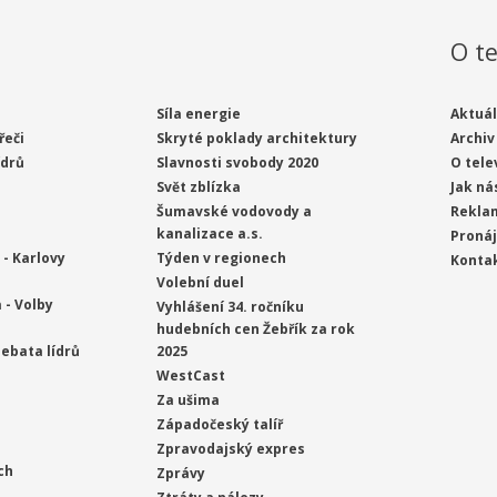
O te
Síla energie
Aktuál
řeči
Skryté poklady architektury
Archiv
ídrů
Slavnosti svobody 2020
O tele
Svět zblízka
Jak ná
Šumavské vodovody a
Rekla
kanalizace a.s.
Proná
- Karlovy
Týden v regionech
Konta
Volební duel
 - Volby
Vyhlášení 34. ročníku
hudebních cen Žebřík za rok
ebata lídrů
2025
WestCast
Za ušima
Západočeský talíř
Zpravodajský expres
ch
Zprávy