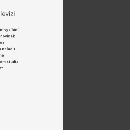
levizi
ní vysílání
 novinek
vizi
s naladit
ma
jem studia
kt