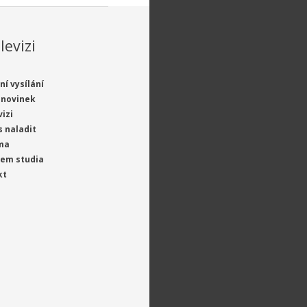
levizi
ní vysílání
 novinek
vizi
s naladit
ma
jem studia
kt