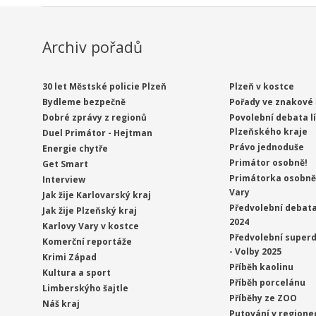
Archiv pořadů
30 let Městské policie Plzeň
Plzeň v kostce
Bydleme bezpečně
Pořady ve znakové 
Dobré zprávy z regionů
Povolební debata l
Plzeňského kraje
Duel Primátor - Hejtman
Právo jednoduše
Energie chytře
Primátor osobně!
Get Smart
Primátorka osobně 
Interview
Vary
Jak žije Karlovarský kraj
Předvolební debata
Jak žije Plzeňský kraj
2024
Karlovy Vary v kostce
Předvolební superd
Komerční reportáže
- Volby 2025
Krimi Západ
Příběh kaolinu
Kultura a sport
Příběh porcelánu
Limberskýho šajtle
Příběhy ze ZOO
Náš kraj
Putování v regione