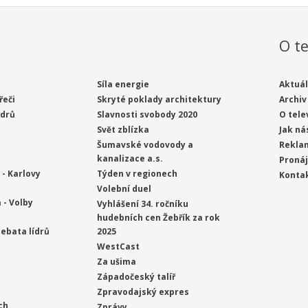
O te
Síla energie
Aktuál
řeči
Skryté poklady architektury
Archiv
ídrů
Slavnosti svobody 2020
O tele
Svět zblízka
Jak ná
Šumavské vodovody a
Rekla
kanalizace a.s.
Proná
- Karlovy
Týden v regionech
Konta
Volební duel
 - Volby
Vyhlášení 34. ročníku
hudebních cen Žebřík za rok
ebata lídrů
2025
WestCast
Za ušima
Západočeský talíř
Zpravodajský expres
ch
Zprávy