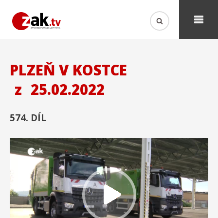
PLZEŇ V KOSTCE
z
25.02.2022
574. DÍL