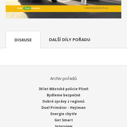
DALŠÍ DÍLY POŘADU
DISKUSE
Archiv pořadů
30 let Městské policie Plzeň
Bydleme bezpečně
Dobré zprávy z regionů
Duel Primátor - Hejtman
Energie chytře
Get Smart
Interview