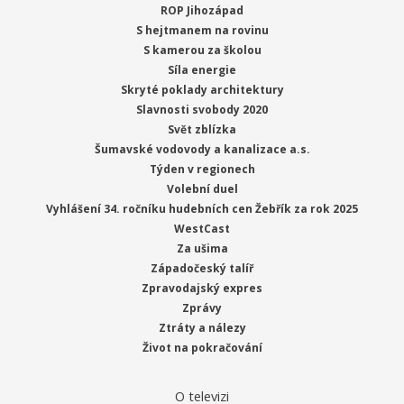
ROP Jihozápad
S hejtmanem na rovinu
S kamerou za školou
Síla energie
Skryté poklady architektury
Slavnosti svobody 2020
Svět zblízka
Šumavské vodovody a kanalizace a.s.
Týden v regionech
Volební duel
Vyhlášení 34. ročníku hudebních cen Žebřík za rok 2025
WestCast
Za ušima
Západočeský talíř
Zpravodajský expres
Zprávy
Ztráty a nálezy
Život na pokračování
O televizi